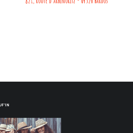
821, route d'arbinoritz - 64520 bardos
UF’IN